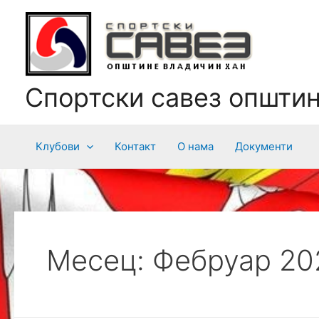
Пређи
на
садржај
Спортски савез општи
Клубови
Контакт
О нама
Документи
Месец:
Фебруар 20