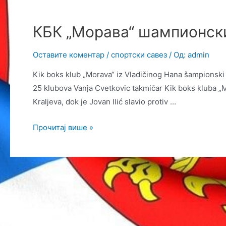
КБК „Морава“ шампионски
Оставите коментар
/
спортски савез
/ Од:
admin
Kik boks klub „Morava“ iz Vladičinog Hana šampionski
25 klubova Vanja Cvetkovic takmičar Kik boks kluba „M
Kraljeva, dok je Jovan Ilić slavio protiv …
КБК
Прочитај више »
„Морава“
шампионски
је
започео
сезону