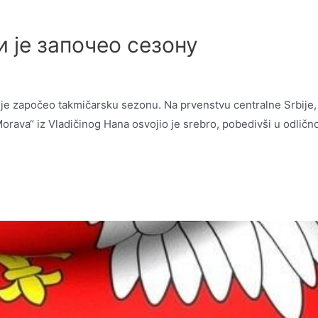
 је започео сезону
 je započeo takmičarsku sezonu. Na prvenstvu centralne Srbije,
orava“ iz Vladičinog Hana osvojio je srebro, pobedivši u odličn