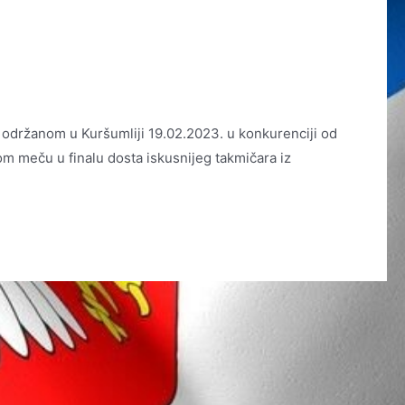
 održanom u Kuršumliji 19.02.2023. u konkurenciji od
om meču u finalu dosta iskusnijeg takmičara iz