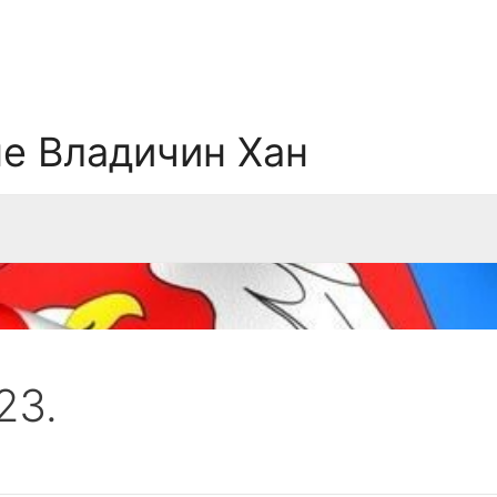
не Владичин Хан
23.